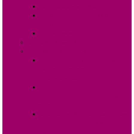
Явка на голосование 19.09.2021
Итоги голосования выборов 19 сентября
2021 года
Ход голосование 3 октября 2021 года
Выборы НСГ 16 мая 2021 г.
Выборы НСГ 20 ноября 2016г.
Протоколы о результатах подсчета
голосов повторных выборов
(отсканированные)
Решения судебных инстанций о
подтверждении законности результатов
выборов
Новые выборы в НСГ по Вулканештскому
избирательному округу №10 от 24 июня
2018г.