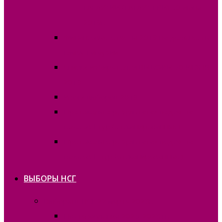
ГАГАУЗИИ (ГАГАУЗ ЕРИ) 30 июня
2019г.
Финансовые отчёты 2019 на должность
Главы Гагаузии
Списки избирателей ВЫБОРЫ 30 ИЮНЯ
2019
Итоги выборов 2019
Протоколы о результатах подсчета
голосов I тур (отсканированные)
Протоколы о результатах подсчета
голосов II тур (отсканированные)
ВЫБОРЫ НСГ
Выборы в НСГ 22 марта 2026г.
Постановления 2025-2026 гг.