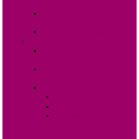
2023 года
Международные и национальные
наблюдатели
Видео лингвистической комиссии
Выборы Главы Гагаузии 30 июня 2019г.
ДОКУМЕНТЫ ДЛЯ ИНИЦИАТИВНОЙ
ГРУППЫ
ДОКУМЕНТЫ ДЛЯ РЕГИСТРАЦИИ
КАНДИДАТА
Итоги выборов 30.06.2019
ДЕКЛАРАЦИЯ КАНДИДАТОВ
Границы избирательных участков
ИНФОРМАЦИЯ ПО
ИЗБИРАТЕЛЬНЫМ УЧАСТКАМ ПО
ВЫБОРАМ ГЛАВЫ (БАШКАНА)