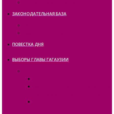
Политика конфиденциальности
ЗАКОНОДАТЕЛЬНАЯ БАЗА
Законодательство ATO
Законодательство РМ
ПОВЕСТКА ДНЯ
ВЫБОРЫ ГЛАВЫ ГАГАУЗИИ
Выборы Главы Гагаузии 30 апреля 2023г.
Протокола и спецбланки II тур
Протокола и специальные бланки, выборы
Главы Гагаузии 30 апреля 2023 года
Итоги первого тура голосования Главы
Гагаузии 30 апреля 2023 года