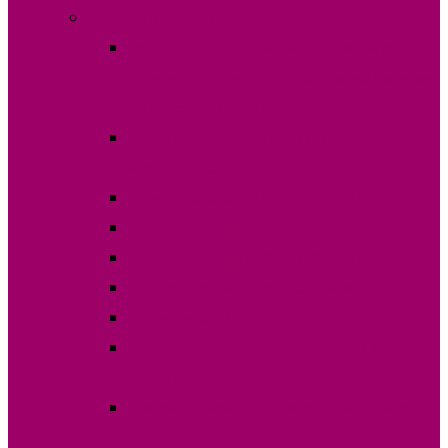
Выборы в НСГ 30 апреля 2023г.
Протокола и специальные бланки, выборы
депутатов в Народное Собрание Гагаузии
30 апреля 2023 года
Итоги голосования депутатов в НСГ 30
апреля 2023 года
О дате выборов в НСГ 30.04.2023г
Постановления
Постановления ОИС №1 Комрат
Постановления ОИС №3 Вулканешты
Кандидаты в НСГ 2023
Финансовые отчеты выборов 30 апреля
2023 года
Список избирателей на выборы 30 апреля
2023 года в НСГ