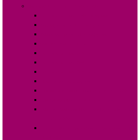
Выборы в НСГ 19 сентября 2021 г.
Постановления ЦИК Гагаузии
Кандидаты на пост депутата НСГ
Карта кандидатов по округам
Финансовые отчеты
Постановления ОИС №1
Постановления ОИС №2
Постановления ОИС №3
Протокола по округам
Границы избирательных участков 2021
Списки избирателей по участкам
Зарегистрированные наблюдатели на 19
сентября 2021
Статистика по выборам по выборам НСГ
19.09.2021 г.