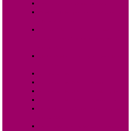
Явка на выборах 30 апреля 2023 года
Избирательные участки на выборах 30
апреля 2023 года
ПОСТАНОВЛЕНИЕ О назначении даты
выборов Главы (Башкана) Гагаузии 30
апреля 2023г.
Списки избирателей по участкам апрель
2023 года
Постановления
Постановления ОИС №1 Комрат
Постановления ОИС №2 Чадыр-Лунга
Постановления ОИС №3 Вулканешты
Кандидаты на выборах Главы Гагаузии 30
апреля 2023г.
Финансовые отчеты выборов 30 апреля