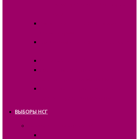
ГАГАУЗИИ (ГАГАУЗ ЕРИ) 30 июня
2019г.
Финансовые отчёты 2019 на должность
Главы Гагаузии
Списки избирателей ВЫБОРЫ 30 ИЮНЯ
2019
Итоги выборов 2019
Протоколы о результатах подсчета
голосов I тур (отсканированные)
Протоколы о результатах подсчета
голосов II тур (отсканированные)
ВЫБОРЫ НСГ
Выборы в НСГ 22 марта 2026г.
Постановления 2025-2026 гг.