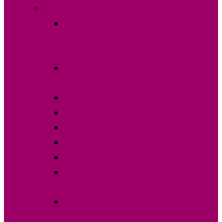
Выборы в НСГ 30 апреля 2023г.
Протокола и специальные бланки, выборы
депутатов в Народное Собрание Гагаузии
30 апреля 2023 года
Итоги голосования депутатов в НСГ 30
апреля 2023 года
О дате выборов в НСГ 30.04.2023г
Постановления
Постановления ОИС №1 Комрат
Постановления ОИС №3 Вулканешты
Кандидаты в НСГ 2023
Финансовые отчеты выборов 30 апреля
2023 года
Список избирателей на выборы 30 апреля
2023 года в НСГ