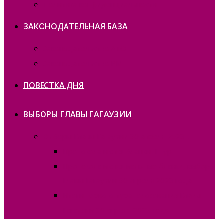
Политика конфиденциальности
ЗАКОНОДАТЕЛЬНАЯ БАЗА
Законодательство ATO
Законодательство РМ
ПОВЕСТКА ДНЯ
ВЫБОРЫ ГЛАВЫ ГАГАУЗИИ
Выборы Главы Гагаузии 30 апреля 2023г.
Протокола и спецбланки II тур
Протокола и специальные бланки, выборы
Главы Гагаузии 30 апреля 2023 года
Итоги первого тура голосования Главы
Гагаузии 30 апреля 2023 года