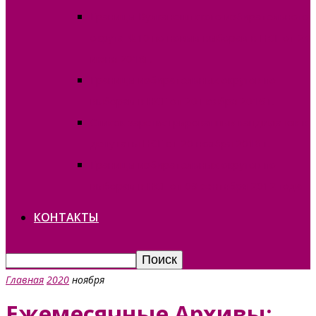
Границы Вулканештского избирательного
округа №10 по новым выборам в НСГ от 24
июня 2018г.
Границы избирательных округов по
выборам в НСГ от 20 ноября 2016 г.
Список зарегистрированных кандидатов в
депутаты НСГ от 20 ноября 2016 г.
Границы избирательных округов по
выборам в НСГ от 09 сентября 2012 года
КОНТАКТЫ
Главная
2020
ноября
Ежемесячные Архивы: