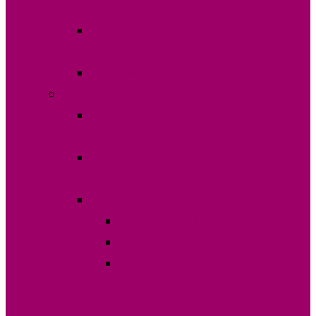
2023 года
Международные и национальные
наблюдатели
Видео лингвистической комиссии
Выборы Главы Гагаузии 30 июня 2019г.
ДОКУМЕНТЫ ДЛЯ ИНИЦИАТИВНОЙ
ГРУППЫ
ДОКУМЕНТЫ ДЛЯ РЕГИСТРАЦИИ
КАНДИДАТА
Итоги выборов 30.06.2019
ДЕКЛАРАЦИЯ КАНДИДАТОВ
Границы избирательных участков
ИНФОРМАЦИЯ ПО
ИЗБИРАТЕЛЬНЫМ УЧАСТКАМ ПО
ВЫБОРАМ ГЛАВЫ (БАШКАНА)