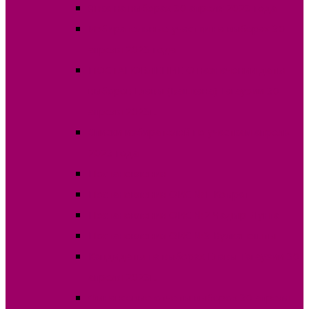
Явка на выборах 30 апреля 2023 года
Избирательные участки на выборах 30
апреля 2023 года
ПОСТАНОВЛЕНИЕ О назначении даты
выборов Главы (Башкана) Гагаузии 30
апреля 2023г.
Списки избирателей по участкам апрель
2023 года
Постановления
Постановления ОИС №1 Комрат
Постановления ОИС №2 Чадыр-Лунга
Постановления ОИС №3 Вулканешты
Кандидаты на выборах Главы Гагаузии 30
апреля 2023г.
Финансовые отчеты выборов 30 апреля