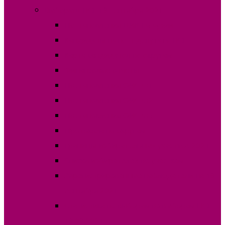
Выборы в НСГ 19 сентября 2021 г.
Постановления ЦИК Гагаузии
Кандидаты на пост депутата НСГ
Карта кандидатов по округам
Финансовые отчеты
Постановления ОИС №1
Постановления ОИС №2
Постановления ОИС №3
Протокола по округам
Границы избирательных участков 2021
Списки избирателей по участкам
Зарегистрированные наблюдатели на 19
сентября 2021
Статистика по выборам по выборам НСГ
19.09.2021 г.