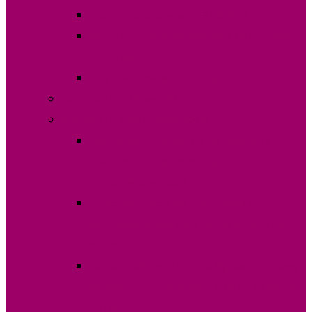
Явка на голосование 19.09.2021
Итоги голосования выборов 19 сентября
2021 года
Ход голосование 3 октября 2021 года
Выборы НСГ 16 мая 2021 г.
Выборы НСГ 20 ноября 2016г.
Протоколы о результатах подсчета
голосов повторных выборов
(отсканированные)
Решения судебных инстанций о
подтверждении законности результатов
выборов
Новые выборы в НСГ по Вулканештскому
избирательному округу №10 от 24 июня
2018г.