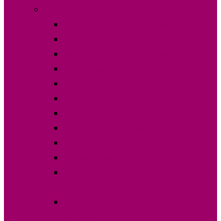
Выборы в НСГ 19 сентября 2021 г.
Постановления ЦИК Гагаузии
Кандидаты на пост депутата НСГ
Карта кандидатов по округам
Финансовые отчеты
Постановления ОИС №1
Постановления ОИС №2
Постановления ОИС №3
Протокола по округам
Границы избирательных участков 2021
Списки избирателей по участкам
Зарегистрированные наблюдатели на 19
сентября 2021
Статистика по выборам по выборам НСГ
19.09.2021 г.