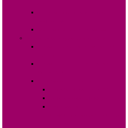
2023 года
Международные и национальные
наблюдатели
Видео лингвистической комиссии
Выборы Главы Гагаузии 30 июня 2019г.
ДОКУМЕНТЫ ДЛЯ ИНИЦИАТИВНОЙ
ГРУППЫ
ДОКУМЕНТЫ ДЛЯ РЕГИСТРАЦИИ
КАНДИДАТА
Итоги выборов 30.06.2019
ДЕКЛАРАЦИЯ КАНДИДАТОВ
Границы избирательных участков
ИНФОРМАЦИЯ ПО
ИЗБИРАТЕЛЬНЫМ УЧАСТКАМ ПО
ВЫБОРАМ ГЛАВЫ (БАШКАНА)