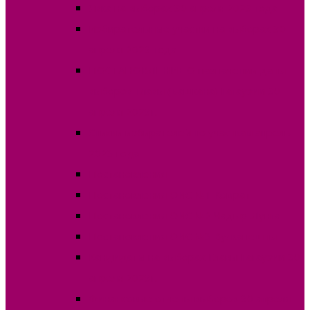
Явка на выборах 30 апреля 2023 года
Избирательные участки на выборах 30
апреля 2023 года
ПОСТАНОВЛЕНИЕ О назначении даты
выборов Главы (Башкана) Гагаузии 30
апреля 2023г.
Списки избирателей по участкам апрель
2023 года
Постановления
Постановления ОИС №1 Комрат
Постановления ОИС №2 Чадыр-Лунга
Постановления ОИС №3 Вулканешты
Кандидаты на выборах Главы Гагаузии 30
апреля 2023г.
Финансовые отчеты выборов 30 апреля