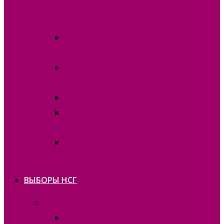
ГАГАУЗИИ (ГАГАУЗ ЕРИ) 30 июня
2019г.
Финансовые отчёты 2019 на должность
Главы Гагаузии
Списки избирателей ВЫБОРЫ 30 ИЮНЯ
2019
Итоги выборов 2019
Протоколы о результатах подсчета
голосов I тур (отсканированные)
Протоколы о результатах подсчета
голосов II тур (отсканированные)
ВЫБОРЫ НСГ
Выборы в НСГ 22 марта 2026г.
Постановления 2025-2026 гг.