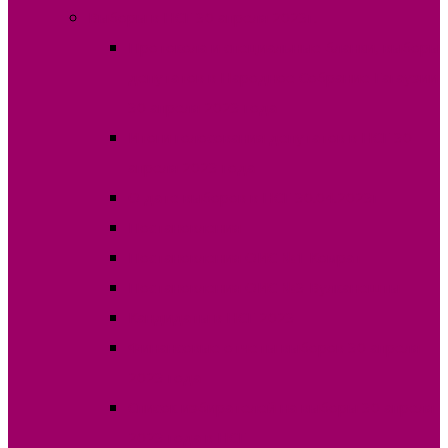
Выборы в НСГ 30 апреля 2023г.
Протокола и специальные бланки, выборы
депутатов в Народное Собрание Гагаузии
30 апреля 2023 года
Итоги голосования депутатов в НСГ 30
апреля 2023 года
О дате выборов в НСГ 30.04.2023г
Постановления
Постановления ОИС №1 Комрат
Постановления ОИС №3 Вулканешты
Кандидаты в НСГ 2023
Финансовые отчеты выборов 30 апреля
2023 года
Список избирателей на выборы 30 апреля
2023 года в НСГ