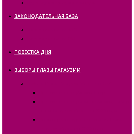
Политика конфиденциальности
ЗАКОНОДАТЕЛЬНАЯ БАЗА
Законодательство ATO
Законодательство РМ
ПОВЕСТКА ДНЯ
ВЫБОРЫ ГЛАВЫ ГАГАУЗИИ
Выборы Главы Гагаузии 30 апреля 2023г.
Протокола и спецбланки II тур
Протокола и специальные бланки, выборы
Главы Гагаузии 30 апреля 2023 года
Итоги первого тура голосования Главы
Гагаузии 30 апреля 2023 года