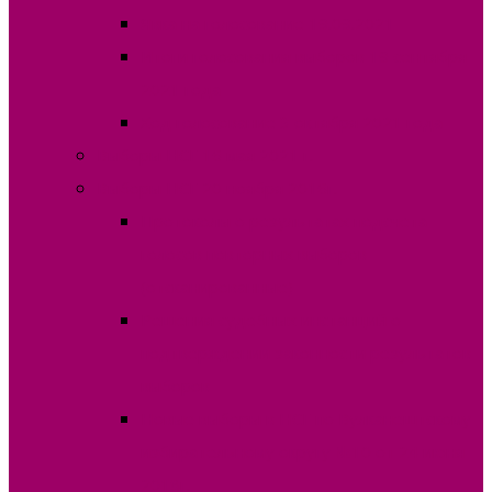
Явка на голосование 19.09.2021
Итоги голосования выборов 19 сентября
2021 года
Ход голосование 3 октября 2021 года
Выборы НСГ 16 мая 2021 г.
Выборы НСГ 20 ноября 2016г.
Протоколы о результатах подсчета
голосов повторных выборов
(отсканированные)
Решения судебных инстанций о
подтверждении законности результатов
выборов
Новые выборы в НСГ по Вулканештскому
избирательному округу №10 от 24 июня
2018г.