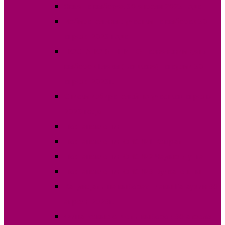
Явка на выборах 30 апреля 2023 года
Избирательные участки на выборах 30
апреля 2023 года
ПОСТАНОВЛЕНИЕ О назначении даты
выборов Главы (Башкана) Гагаузии 30
апреля 2023г.
Списки избирателей по участкам апрель
2023 года
Постановления
Постановления ОИС №1 Комрат
Постановления ОИС №2 Чадыр-Лунга
Постановления ОИС №3 Вулканешты
Кандидаты на выборах Главы Гагаузии 30
апреля 2023г.
Финансовые отчеты выборов 30 апреля