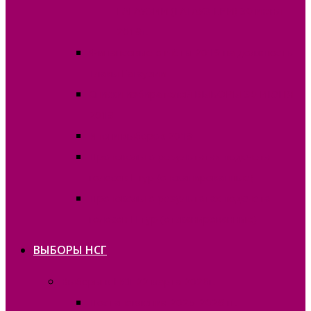
ГАГАУЗИИ (ГАГАУЗ ЕРИ) 30 июня
2019г.
Финансовые отчёты 2019 на должность
Главы Гагаузии
Списки избирателей ВЫБОРЫ 30 ИЮНЯ
2019
Итоги выборов 2019
Протоколы о результатах подсчета
голосов I тур (отсканированные)
Протоколы о результатах подсчета
голосов II тур (отсканированные)
ВЫБОРЫ НСГ
Выборы в НСГ 22 марта 2026г.
Постановления 2025-2026 гг.