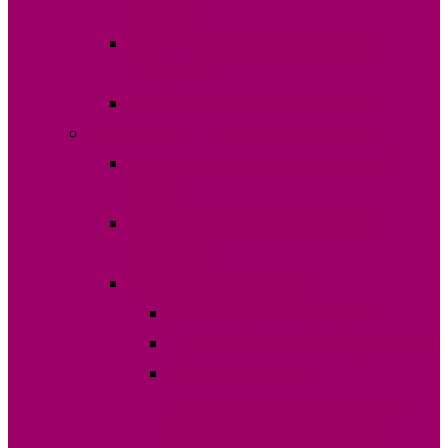
2023 года
Международные и национальные
наблюдатели
Видео лингвистической комиссии
Выборы Главы Гагаузии 30 июня 2019г.
ДОКУМЕНТЫ ДЛЯ ИНИЦИАТИВНОЙ
ГРУППЫ
ДОКУМЕНТЫ ДЛЯ РЕГИСТРАЦИИ
КАНДИДАТА
Итоги выборов 30.06.2019
ДЕКЛАРАЦИЯ КАНДИДАТОВ
Границы избирательных участков
ИНФОРМАЦИЯ ПО
ИЗБИРАТЕЛЬНЫМ УЧАСТКАМ ПО
ВЫБОРАМ ГЛАВЫ (БАШКАНА)