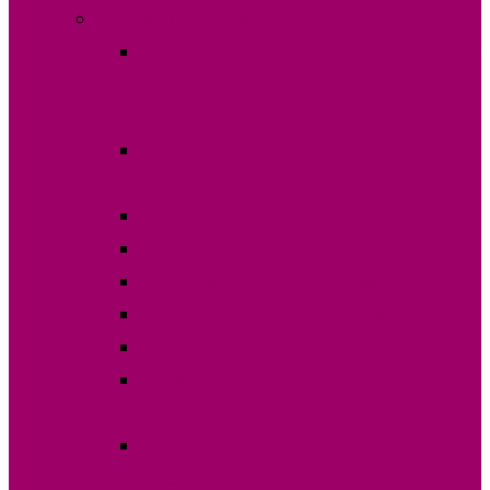
Выборы в НСГ 30 апреля 2023г.
Протокола и специальные бланки, выборы
депутатов в Народное Собрание Гагаузии
30 апреля 2023 года
Итоги голосования депутатов в НСГ 30
апреля 2023 года
О дате выборов в НСГ 30.04.2023г
Постановления
Постановления ОИС №1 Комрат
Постановления ОИС №3 Вулканешты
Кандидаты в НСГ 2023
Финансовые отчеты выборов 30 апреля
2023 года
Список избирателей на выборы 30 апреля
2023 года в НСГ