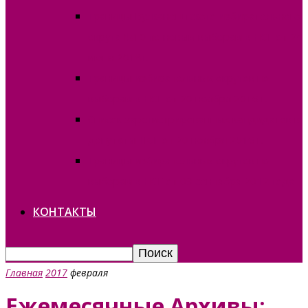
Границы Вулканештского избирательного
округа №10 по новым выборам в НСГ от 24
июня 2018г.
Границы избирательных округов по
выборам в НСГ от 20 ноября 2016 г.
Список зарегистрированных кандидатов в
депутаты НСГ от 20 ноября 2016 г.
Границы избирательных округов по
выборам в НСГ от 09 сентября 2012 года
КОНТАКТЫ
Главная
2017
февраля
Ежемесячные Архивы: