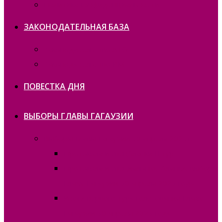
Политика конфиденциальности
ЗАКОНОДАТЕЛЬНАЯ БАЗА
Законодательство ATO
Законодательство РМ
ПОВЕСТКА ДНЯ
ВЫБОРЫ ГЛАВЫ ГАГАУЗИИ
Выборы Главы Гагаузии 30 апреля 2023г.
Протокола и спецбланки II тур
Протокола и специальные бланки, выборы
Главы Гагаузии 30 апреля 2023 года
Итоги первого тура голосования Главы
Гагаузии 30 апреля 2023 года