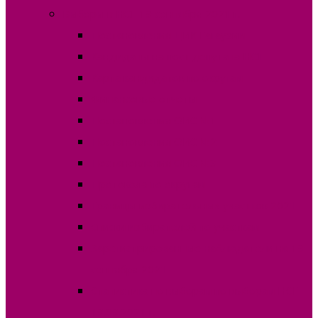
Выборы в НСГ 19 сентября 2021 г.
Постановления ЦИК Гагаузии
Кандидаты на пост депутата НСГ
Карта кандидатов по округам
Финансовые отчеты
Постановления ОИС №1
Постановления ОИС №2
Постановления ОИС №3
Протокола по округам
Границы избирательных участков 2021
Списки избирателей по участкам
Зарегистрированные наблюдатели на 19
сентября 2021
Статистика по выборам по выборам НСГ
19.09.2021 г.