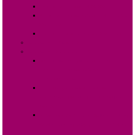
Явка на голосование 19.09.2021
Итоги голосования выборов 19 сентября
2021 года
Ход голосование 3 октября 2021 года
Выборы НСГ 16 мая 2021 г.
Выборы НСГ 20 ноября 2016г.
Протоколы о результатах подсчета
голосов повторных выборов
(отсканированные)
Решения судебных инстанций о
подтверждении законности результатов
выборов
Новые выборы в НСГ по Вулканештскому
избирательному округу №10 от 24 июня
2018г.