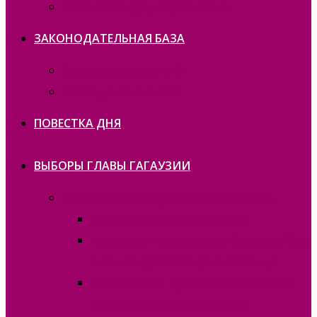
Политика конфиденциальности
ЗАКОНОДАТЕЛЬНАЯ БАЗА
Законодательство ATO
Законодательство РМ
ПОВЕСТКА ДНЯ
ВЫБОРЫ ГЛАВЫ ГАГАУЗИИ
Выборы Главы Гагаузии 30 апреля 2023г.
Протокола и спецбланки II тур
Протокола и специальные бланки, выборы
Главы Гагаузии 30 апреля 2023 года
Итоги первого тура голосования Главы
Гагаузии 30 апреля 2023 года