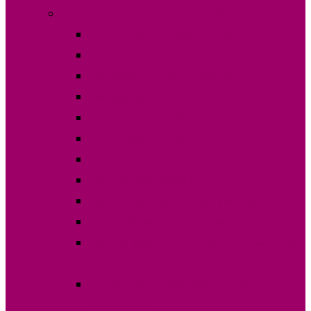
Выборы в НСГ 19 сентября 2021 г.
Постановления ЦИК Гагаузии
Кандидаты на пост депутата НСГ
Карта кандидатов по округам
Финансовые отчеты
Постановления ОИС №1
Постановления ОИС №2
Постановления ОИС №3
Протокола по округам
Границы избирательных участков 2021
Списки избирателей по участкам
Зарегистрированные наблюдатели на 19
сентября 2021
Статистика по выборам по выборам НСГ
19.09.2021 г.