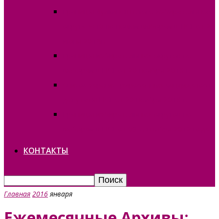
Границы Вулканештского избирательного
округа №10 по новым выборам в НСГ от 24
июня 2018г.
Границы избирательных округов по
выборам в НСГ от 20 ноября 2016 г.
Список зарегистрированных кандидатов в
депутаты НСГ от 20 ноября 2016 г.
Границы избирательных округов по
выборам в НСГ от 09 сентября 2012 года
КОНТАКТЫ
Главная
2016
января
Ежемесячные Архивы: