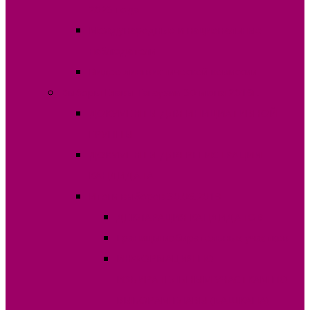
2023 года
Международные и национальные
наблюдатели
Видео лингвистической комиссии
Выборы Главы Гагаузии 30 июня 2019г.
ДОКУМЕНТЫ ДЛЯ ИНИЦИАТИВНОЙ
ГРУППЫ
ДОКУМЕНТЫ ДЛЯ РЕГИСТРАЦИИ
КАНДИДАТА
Итоги выборов 30.06.2019
ДЕКЛАРАЦИЯ КАНДИДАТОВ
Границы избирательных участков
ИНФОРМАЦИЯ ПО
ИЗБИРАТЕЛЬНЫМ УЧАСТКАМ ПО
ВЫБОРАМ ГЛАВЫ (БАШКАНА)