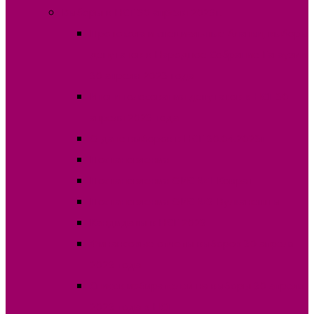
Выборы в НСГ 30 апреля 2023г.
Протокола и специальные бланки, выборы
депутатов в Народное Собрание Гагаузии
30 апреля 2023 года
Итоги голосования депутатов в НСГ 30
апреля 2023 года
О дате выборов в НСГ 30.04.2023г
Постановления
Постановления ОИС №1 Комрат
Постановления ОИС №3 Вулканешты
Кандидаты в НСГ 2023
Финансовые отчеты выборов 30 апреля
2023 года
Список избирателей на выборы 30 апреля
2023 года в НСГ