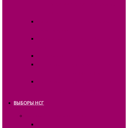
ГАГАУЗИИ (ГАГАУЗ ЕРИ) 30 июня
2019г.
Финансовые отчёты 2019 на должность
Главы Гагаузии
Списки избирателей ВЫБОРЫ 30 ИЮНЯ
2019
Итоги выборов 2019
Протоколы о результатах подсчета
голосов I тур (отсканированные)
Протоколы о результатах подсчета
голосов II тур (отсканированные)
ВЫБОРЫ НСГ
Выборы в НСГ 22 марта 2026г.
Постановления 2025-2026 гг.