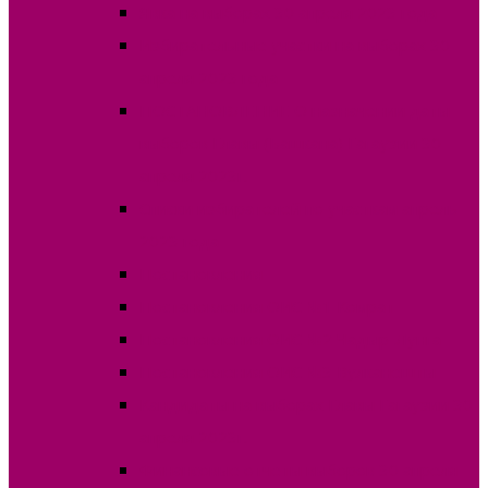
Явка на выборах 30 апреля 2023 года
Избирательные участки на выборах 30
апреля 2023 года
ПОСТАНОВЛЕНИЕ О назначении даты
выборов Главы (Башкана) Гагаузии 30
апреля 2023г.
Списки избирателей по участкам апрель
2023 года
Постановления
Постановления ОИС №1 Комрат
Постановления ОИС №2 Чадыр-Лунга
Постановления ОИС №3 Вулканешты
Кандидаты на выборах Главы Гагаузии 30
апреля 2023г.
Финансовые отчеты выборов 30 апреля