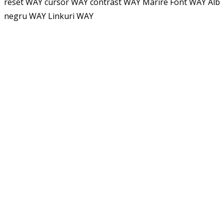
reset WAY
cursor WAY
contrast WAY
Marire Font WAY
Alb
negru WAY
Linkuri WAY