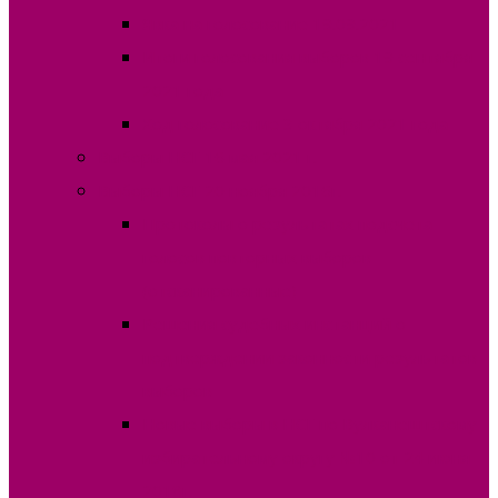
Явка на голосование 19.09.2021
Итоги голосования выборов 19 сентября
2021 года
Ход голосование 3 октября 2021 года
Выборы НСГ 16 мая 2021 г.
Выборы НСГ 20 ноября 2016г.
Протоколы о результатах подсчета
голосов повторных выборов
(отсканированные)
Решения судебных инстанций о
подтверждении законности результатов
выборов
Новые выборы в НСГ по Вулканештскому
избирательному округу №10 от 24 июня
2018г.