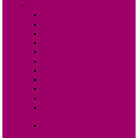
Выборы в НСГ 19 сентября 2021 г.
Постановления ЦИК Гагаузии
Кандидаты на пост депутата НСГ
Карта кандидатов по округам
Финансовые отчеты
Постановления ОИС №1
Постановления ОИС №2
Постановления ОИС №3
Протокола по округам
Границы избирательных участков 2021
Списки избирателей по участкам
Зарегистрированные наблюдатели на 19
сентября 2021
Статистика по выборам по выборам НСГ
19.09.2021 г.