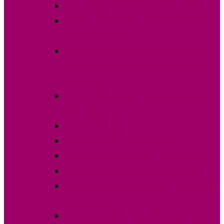
Явка на выборах 30 апреля 2023 года
Избирательные участки на выборах 30
апреля 2023 года
ПОСТАНОВЛЕНИЕ О назначении даты
выборов Главы (Башкана) Гагаузии 30
апреля 2023г.
Списки избирателей по участкам апрель
2023 года
Постановления
Постановления ОИС №1 Комрат
Постановления ОИС №2 Чадыр-Лунга
Постановления ОИС №3 Вулканешты
Кандидаты на выборах Главы Гагаузии 30
апреля 2023г.
Финансовые отчеты выборов 30 апреля