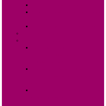
Явка на голосование 19.09.2021
Итоги голосования выборов 19 сентября
2021 года
Ход голосование 3 октября 2021 года
Выборы НСГ 16 мая 2021 г.
Выборы НСГ 20 ноября 2016г.
Протоколы о результатах подсчета
голосов повторных выборов
(отсканированные)
Решения судебных инстанций о
подтверждении законности результатов
выборов
Новые выборы в НСГ по Вулканештскому
избирательному округу №10 от 24 июня
2018г.