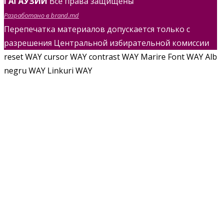
ГАГАУЗИИ
Все права защищены
Разработано в brand.md
Перепечатка материалов допускается только с
разрешения Центральной избирательной комиссии
reset WAY
cursor WAY
contrast WAY
Marire Font WAY
Alb
negru WAY
Linkuri WAY