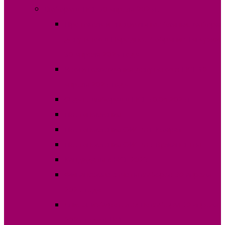
Выборы в НСГ 30 апреля 2023г.
Протокола и специальные бланки, выборы
депутатов в Народное Собрание Гагаузии
30 апреля 2023 года
Итоги голосования депутатов в НСГ 30
апреля 2023 года
О дате выборов в НСГ 30.04.2023г
Постановления
Постановления ОИС №1 Комрат
Постановления ОИС №3 Вулканешты
Кандидаты в НСГ 2023
Финансовые отчеты выборов 30 апреля
2023 года
Список избирателей на выборы 30 апреля
2023 года в НСГ