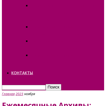
Границы Вулканештского избирательного
округа №10 по новым выборам в НСГ от 24
июня 2018г.
Границы избирательных округов по
выборам в НСГ от 20 ноября 2016 г.
Список зарегистрированных кандидатов в
депутаты НСГ от 20 ноября 2016 г.
Границы избирательных округов по
выборам в НСГ от 09 сентября 2012 года
КОНТАКТЫ
Главная
2023
ноября
Ежемесячные Архивы: