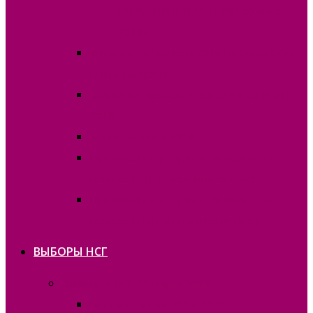
ГАГАУЗИИ (ГАГАУЗ ЕРИ) 30 июня
2019г.
Финансовые отчёты 2019 на должность
Главы Гагаузии
Списки избирателей ВЫБОРЫ 30 ИЮНЯ
2019
Итоги выборов 2019
Протоколы о результатах подсчета
голосов I тур (отсканированные)
Протоколы о результатах подсчета
голосов II тур (отсканированные)
ВЫБОРЫ НСГ
Выборы в НСГ 22 марта 2026г.
Постановления 2025-2026 гг.