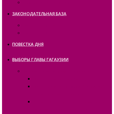
Политика конфиденциальности
ЗАКОНОДАТЕЛЬНАЯ БАЗА
Законодательство ATO
Законодательство РМ
ПОВЕСТКА ДНЯ
ВЫБОРЫ ГЛАВЫ ГАГАУЗИИ
Выборы Главы Гагаузии 30 апреля 2023г.
Протокола и спецбланки II тур
Протокола и специальные бланки, выборы
Главы Гагаузии 30 апреля 2023 года
Итоги первого тура голосования Главы
Гагаузии 30 апреля 2023 года