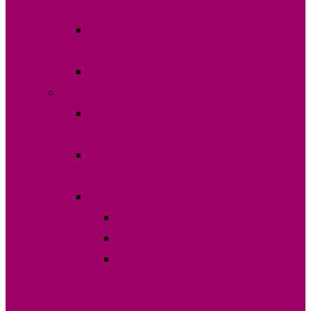
2023 года
Международные и национальные
наблюдатели
Видео лингвистической комиссии
Выборы Главы Гагаузии 30 июня 2019г.
ДОКУМЕНТЫ ДЛЯ ИНИЦИАТИВНОЙ
ГРУППЫ
ДОКУМЕНТЫ ДЛЯ РЕГИСТРАЦИИ
КАНДИДАТА
Итоги выборов 30.06.2019
ДЕКЛАРАЦИЯ КАНДИДАТОВ
Границы избирательных участков
ИНФОРМАЦИЯ ПО
ИЗБИРАТЕЛЬНЫМ УЧАСТКАМ ПО
ВЫБОРАМ ГЛАВЫ (БАШКАНА)