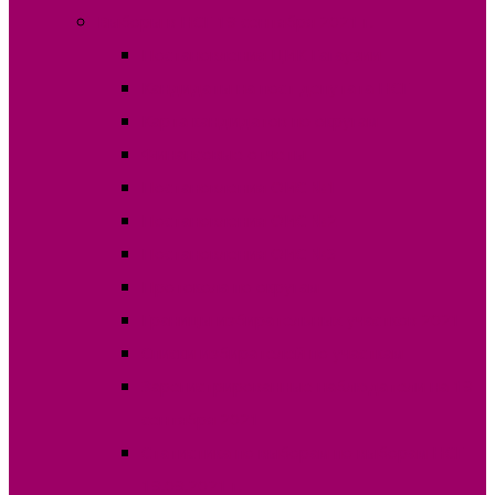
Выборы в НСГ 19 сентября 2021 г.
Постановления ЦИК Гагаузии
Кандидаты на пост депутата НСГ
Карта кандидатов по округам
Финансовые отчеты
Постановления ОИС №1
Постановления ОИС №2
Постановления ОИС №3
Протокола по округам
Границы избирательных участков 2021
Списки избирателей по участкам
Зарегистрированные наблюдатели на 19
сентября 2021
Статистика по выборам по выборам НСГ
19.09.2021 г.