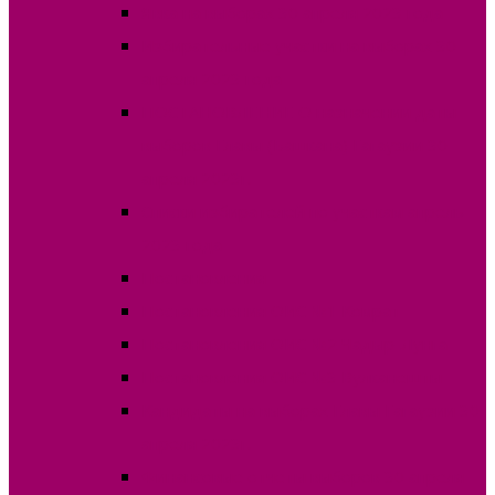
Явка на выборах 30 апреля 2023 года
Избирательные участки на выборах 30
апреля 2023 года
ПОСТАНОВЛЕНИЕ О назначении даты
выборов Главы (Башкана) Гагаузии 30
апреля 2023г.
Списки избирателей по участкам апрель
2023 года
Постановления
Постановления ОИС №1 Комрат
Постановления ОИС №2 Чадыр-Лунга
Постановления ОИС №3 Вулканешты
Кандидаты на выборах Главы Гагаузии 30
апреля 2023г.
Финансовые отчеты выборов 30 апреля