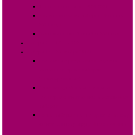
Явка на голосование 19.09.2021
Итоги голосования выборов 19 сентября
2021 года
Ход голосование 3 октября 2021 года
Выборы НСГ 16 мая 2021 г.
Выборы НСГ 20 ноября 2016г.
Протоколы о результатах подсчета
голосов повторных выборов
(отсканированные)
Решения судебных инстанций о
подтверждении законности результатов
выборов
Новые выборы в НСГ по Вулканештскому
избирательному округу №10 от 24 июня
2018г.