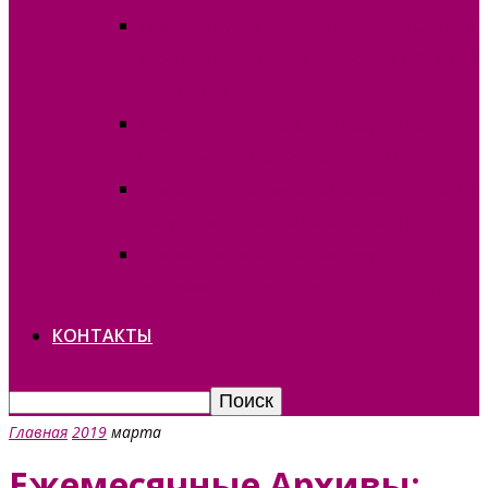
Границы Вулканештского избирательного
округа №10 по новым выборам в НСГ от 24
июня 2018г.
Границы избирательных округов по
выборам в НСГ от 20 ноября 2016 г.
Список зарегистрированных кандидатов в
депутаты НСГ от 20 ноября 2016 г.
Границы избирательных округов по
выборам в НСГ от 09 сентября 2012 года
КОНТАКТЫ
Главная
2019
марта
Ежемесячные Архивы: