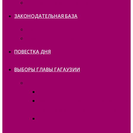
Политика конфиденциальности
ЗАКОНОДАТЕЛЬНАЯ БАЗА
Законодательство ATO
Законодательство РМ
ПОВЕСТКА ДНЯ
ВЫБОРЫ ГЛАВЫ ГАГАУЗИИ
Выборы Главы Гагаузии 30 апреля 2023г.
Протокола и спецбланки II тур
Протокола и специальные бланки, выборы
Главы Гагаузии 30 апреля 2023 года
Итоги первого тура голосования Главы
Гагаузии 30 апреля 2023 года