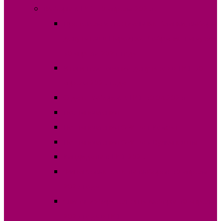
Выборы в НСГ 30 апреля 2023г.
Протокола и специальные бланки, выборы
депутатов в Народное Собрание Гагаузии
30 апреля 2023 года
Итоги голосования депутатов в НСГ 30
апреля 2023 года
О дате выборов в НСГ 30.04.2023г
Постановления
Постановления ОИС №1 Комрат
Постановления ОИС №3 Вулканешты
Кандидаты в НСГ 2023
Финансовые отчеты выборов 30 апреля
2023 года
Список избирателей на выборы 30 апреля
2023 года в НСГ