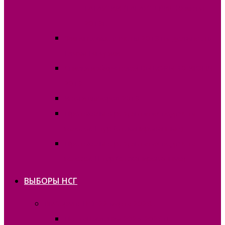
ГАГАУЗИИ (ГАГАУЗ ЕРИ) 30 июня
2019г.
Финансовые отчёты 2019 на должность
Главы Гагаузии
Списки избирателей ВЫБОРЫ 30 ИЮНЯ
2019
Итоги выборов 2019
Протоколы о результатах подсчета
голосов I тур (отсканированные)
Протоколы о результатах подсчета
голосов II тур (отсканированные)
ВЫБОРЫ НСГ
Выборы в НСГ 22 марта 2026г.
Постановления 2025-2026 гг.