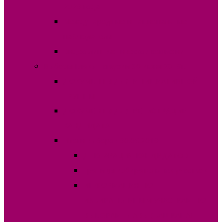
2023 года
Международные и национальные
наблюдатели
Видео лингвистической комиссии
Выборы Главы Гагаузии 30 июня 2019г.
ДОКУМЕНТЫ ДЛЯ ИНИЦИАТИВНОЙ
ГРУППЫ
ДОКУМЕНТЫ ДЛЯ РЕГИСТРАЦИИ
КАНДИДАТА
Итоги выборов 30.06.2019
ДЕКЛАРАЦИЯ КАНДИДАТОВ
Границы избирательных участков
ИНФОРМАЦИЯ ПО
ИЗБИРАТЕЛЬНЫМ УЧАСТКАМ ПО
ВЫБОРАМ ГЛАВЫ (БАШКАНА)