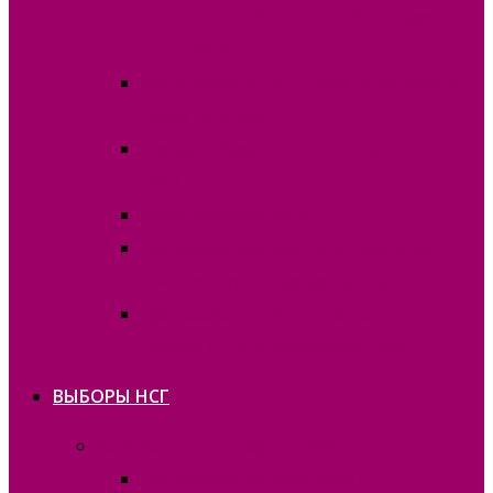
ГАГАУЗИИ (ГАГАУЗ ЕРИ) 30 июня
2019г.
Финансовые отчёты 2019 на должность
Главы Гагаузии
Списки избирателей ВЫБОРЫ 30 ИЮНЯ
2019
Итоги выборов 2019
Протоколы о результатах подсчета
голосов I тур (отсканированные)
Протоколы о результатах подсчета
голосов II тур (отсканированные)
ВЫБОРЫ НСГ
Выборы в НСГ 22 марта 2026г.
Постановления 2025-2026 гг.