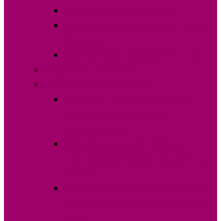
Явка на голосование 19.09.2021
Итоги голосования выборов 19 сентября
2021 года
Ход голосование 3 октября 2021 года
Выборы НСГ 16 мая 2021 г.
Выборы НСГ 20 ноября 2016г.
Протоколы о результатах подсчета
голосов повторных выборов
(отсканированные)
Решения судебных инстанций о
подтверждении законности результатов
выборов
Новые выборы в НСГ по Вулканештскому
избирательному округу №10 от 24 июня
2018г.