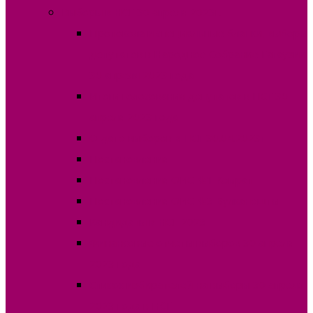
Выборы в НСГ 30 апреля 2023г.
Протокола и специальные бланки, выборы
депутатов в Народное Собрание Гагаузии
30 апреля 2023 года
Итоги голосования депутатов в НСГ 30
апреля 2023 года
О дате выборов в НСГ 30.04.2023г
Постановления
Постановления ОИС №1 Комрат
Постановления ОИС №3 Вулканешты
Кандидаты в НСГ 2023
Финансовые отчеты выборов 30 апреля
2023 года
Список избирателей на выборы 30 апреля
2023 года в НСГ