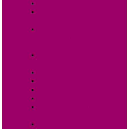
Явка на выборах 30 апреля 2023 года
Избирательные участки на выборах 30
апреля 2023 года
ПОСТАНОВЛЕНИЕ О назначении даты
выборов Главы (Башкана) Гагаузии 30
апреля 2023г.
Списки избирателей по участкам апрель
2023 года
Постановления
Постановления ОИС №1 Комрат
Постановления ОИС №2 Чадыр-Лунга
Постановления ОИС №3 Вулканешты
Кандидаты на выборах Главы Гагаузии 30
апреля 2023г.
Финансовые отчеты выборов 30 апреля