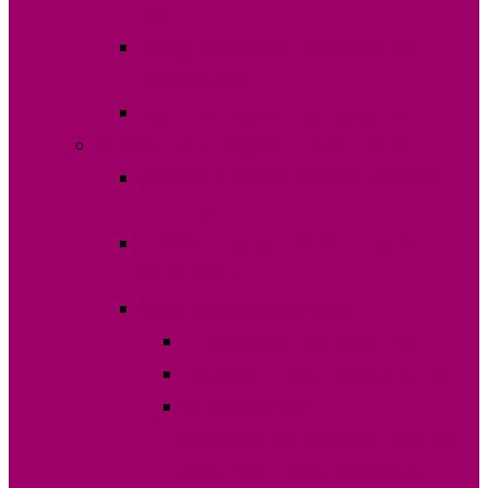
2023 года
Международные и национальные
наблюдатели
Видео лингвистической комиссии
Выборы Главы Гагаузии 30 июня 2019г.
ДОКУМЕНТЫ ДЛЯ ИНИЦИАТИВНОЙ
ГРУППЫ
ДОКУМЕНТЫ ДЛЯ РЕГИСТРАЦИИ
КАНДИДАТА
Итоги выборов 30.06.2019
ДЕКЛАРАЦИЯ КАНДИДАТОВ
Границы избирательных участков
ИНФОРМАЦИЯ ПО
ИЗБИРАТЕЛЬНЫМ УЧАСТКАМ ПО
ВЫБОРАМ ГЛАВЫ (БАШКАНА)