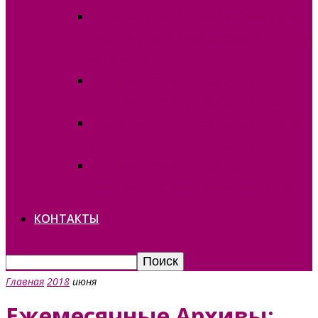
Границы Вулканештского избирательного
округа №10 по новым выборам в НСГ от 24
июня 2018г.
Границы избирательных округов по
выборам в НСГ от 20 ноября 2016 г.
Список зарегистрированных кандидатов в
депутаты НСГ от 20 ноября 2016 г.
Границы избирательных округов по
выборам в НСГ от 09 сентября 2012 года
КОНТАКТЫ
Главная
2018
июня
Ежемесячные Архивы: