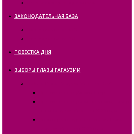
Политика конфиденциальности
ЗАКОНОДАТЕЛЬНАЯ БАЗА
Законодательство ATO
Законодательство РМ
ПОВЕСТКА ДНЯ
ВЫБОРЫ ГЛАВЫ ГАГАУЗИИ
Выборы Главы Гагаузии 30 апреля 2023г.
Протокола и спецбланки II тур
Протокола и специальные бланки, выборы
Главы Гагаузии 30 апреля 2023 года
Итоги первого тура голосования Главы
Гагаузии 30 апреля 2023 года