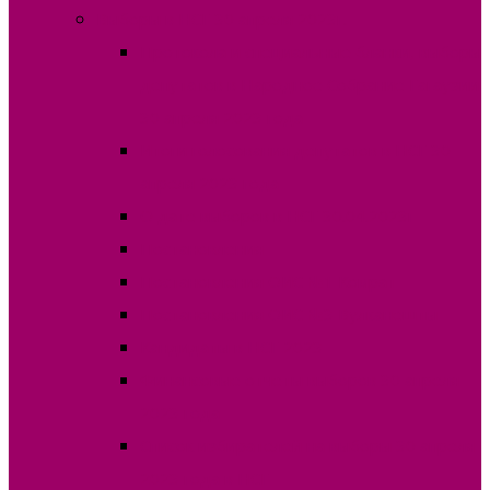
Выборы в НСГ 30 апреля 2023г.
Протокола и специальные бланки, выборы
депутатов в Народное Собрание Гагаузии
30 апреля 2023 года
Итоги голосования депутатов в НСГ 30
апреля 2023 года
О дате выборов в НСГ 30.04.2023г
Постановления
Постановления ОИС №1 Комрат
Постановления ОИС №3 Вулканешты
Кандидаты в НСГ 2023
Финансовые отчеты выборов 30 апреля
2023 года
Список избирателей на выборы 30 апреля
2023 года в НСГ