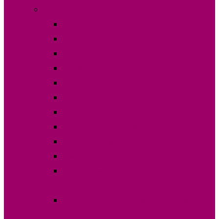
Выборы в НСГ 19 сентября 2021 г.
Постановления ЦИК Гагаузии
Кандидаты на пост депутата НСГ
Карта кандидатов по округам
Финансовые отчеты
Постановления ОИС №1
Постановления ОИС №2
Постановления ОИС №3
Протокола по округам
Границы избирательных участков 2021
Списки избирателей по участкам
Зарегистрированные наблюдатели на 19
сентября 2021
Статистика по выборам по выборам НСГ
19.09.2021 г.