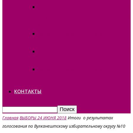
Границы Вулканештского избирательного
округа №10 по новым выборам в НСГ от 24
июня 2018г.
Границы избирательных округов по
выборам в НСГ от 20 ноября 2016 г.
Список зарегистрированных кандидатов в
депутаты НСГ от 20 ноября 2016 г.
Границы избирательных округов по
выборам в НСГ от 09 сентября 2012 года
КОНТАКТЫ
Главная
ВЫБОРЫ 24 ИЮНЯ 2018
Итоги о результатах
голосования по Вулканештскому избирательному округу №10