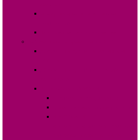
2023 года
Международные и национальные
наблюдатели
Видео лингвистической комиссии
Выборы Главы Гагаузии 30 июня 2019г.
ДОКУМЕНТЫ ДЛЯ ИНИЦИАТИВНОЙ
ГРУППЫ
ДОКУМЕНТЫ ДЛЯ РЕГИСТРАЦИИ
КАНДИДАТА
Итоги выборов 30.06.2019
ДЕКЛАРАЦИЯ КАНДИДАТОВ
Границы избирательных участков
ИНФОРМАЦИЯ ПО
ИЗБИРАТЕЛЬНЫМ УЧАСТКАМ ПО
ВЫБОРАМ ГЛАВЫ (БАШКАНА)