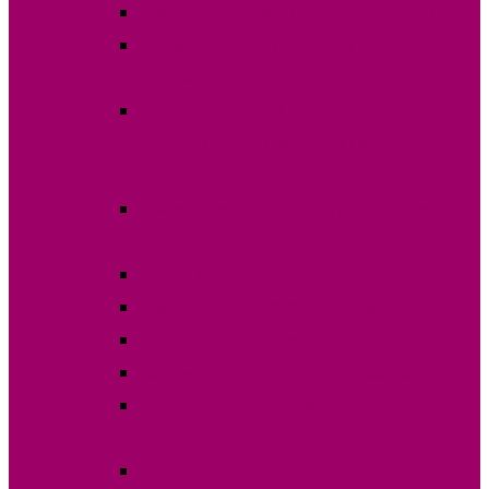
Явка на выборах 30 апреля 2023 года
Избирательные участки на выборах 30
апреля 2023 года
ПОСТАНОВЛЕНИЕ О назначении даты
выборов Главы (Башкана) Гагаузии 30
апреля 2023г.
Списки избирателей по участкам апрель
2023 года
Постановления
Постановления ОИС №1 Комрат
Постановления ОИС №2 Чадыр-Лунга
Постановления ОИС №3 Вулканешты
Кандидаты на выборах Главы Гагаузии 30
апреля 2023г.
Финансовые отчеты выборов 30 апреля