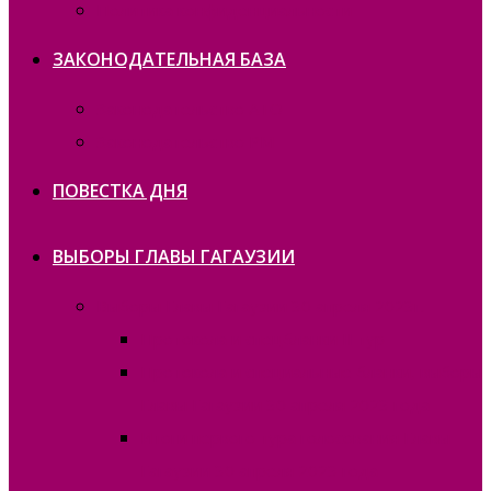
Политика конфиденциальности
ЗАКОНОДАТЕЛЬНАЯ БАЗА
Законодательство ATO
Законодательство РМ
ПОВЕСТКА ДНЯ
ВЫБОРЫ ГЛАВЫ ГАГАУЗИИ
Выборы Главы Гагаузии 30 апреля 2023г.
Протокола и спецбланки II тур
Протокола и специальные бланки, выборы
Главы Гагаузии 30 апреля 2023 года
Итоги первого тура голосования Главы
Гагаузии 30 апреля 2023 года