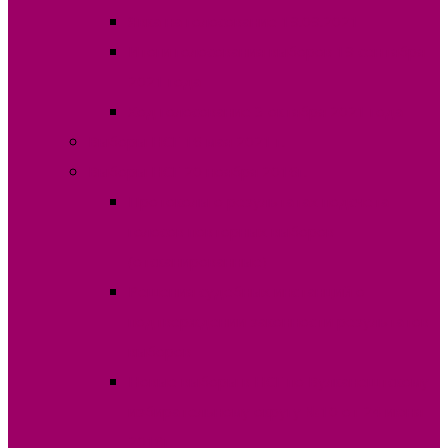
Явка на голосование 19.09.2021
Итоги голосования выборов 19 сентября
2021 года
Ход голосование 3 октября 2021 года
Выборы НСГ 16 мая 2021 г.
Выборы НСГ 20 ноября 2016г.
Протоколы о результатах подсчета
голосов повторных выборов
(отсканированные)
Решения судебных инстанций о
подтверждении законности результатов
выборов
Новые выборы в НСГ по Вулканештскому
избирательному округу №10 от 24 июня
2018г.