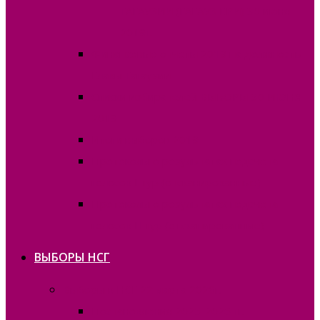
ГАГАУЗИИ (ГАГАУЗ ЕРИ) 30 июня
2019г.
Финансовые отчёты 2019 на должность
Главы Гагаузии
Списки избирателей ВЫБОРЫ 30 ИЮНЯ
2019
Итоги выборов 2019
Протоколы о результатах подсчета
голосов I тур (отсканированные)
Протоколы о результатах подсчета
голосов II тур (отсканированные)
ВЫБОРЫ НСГ
Выборы в НСГ 22 марта 2026г.
Постановления 2025-2026 гг.