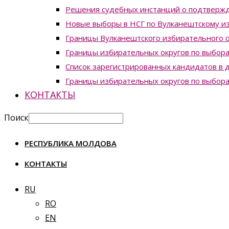
Решения судебных инстанций о подтвержд
Новые выборы в НСГ по Вулканештскому из
Границы Вулканештского избирательного о
Границы избирательных округов по выборам
Список зарегистрированных кандидатов в д
Границы избирательных округов по выборам
КОНТАКТЫ
Поиск
РЕСПУБЛИКА МОЛДОВА
КОНТАКТЫ
RU
RO
EN