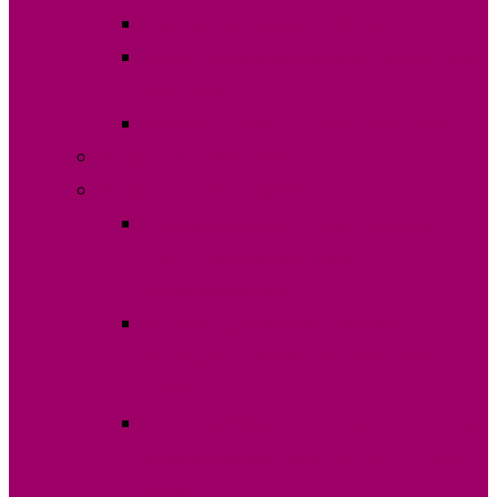
Явка на голосование 19.09.2021
Итоги голосования выборов 19 сентября
2021 года
Ход голосование 3 октября 2021 года
Выборы НСГ 16 мая 2021 г.
Выборы НСГ 20 ноября 2016г.
Протоколы о результатах подсчета
голосов повторных выборов
(отсканированные)
Решения судебных инстанций о
подтверждении законности результатов
выборов
Новые выборы в НСГ по Вулканештскому
избирательному округу №10 от 24 июня
2018г.