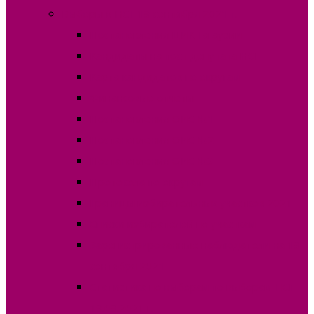
Выборы в НСГ 19 сентября 2021 г.
Постановления ЦИК Гагаузии
Кандидаты на пост депутата НСГ
Карта кандидатов по округам
Финансовые отчеты
Постановления ОИС №1
Постановления ОИС №2
Постановления ОИС №3
Протокола по округам
Границы избирательных участков 2021
Списки избирателей по участкам
Зарегистрированные наблюдатели на 19
сентября 2021
Статистика по выборам по выборам НСГ
19.09.2021 г.