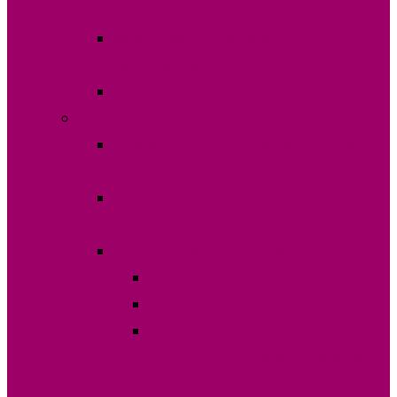
2023 года
Международные и национальные
наблюдатели
Видео лингвистической комиссии
Выборы Главы Гагаузии 30 июня 2019г.
ДОКУМЕНТЫ ДЛЯ ИНИЦИАТИВНОЙ
ГРУППЫ
ДОКУМЕНТЫ ДЛЯ РЕГИСТРАЦИИ
КАНДИДАТА
Итоги выборов 30.06.2019
ДЕКЛАРАЦИЯ КАНДИДАТОВ
Границы избирательных участков
ИНФОРМАЦИЯ ПО
ИЗБИРАТЕЛЬНЫМ УЧАСТКАМ ПО
ВЫБОРАМ ГЛАВЫ (БАШКАНА)