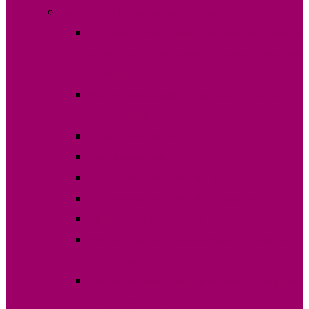
Выборы в НСГ 30 апреля 2023г.
Протокола и специальные бланки, выборы
депутатов в Народное Собрание Гагаузии
30 апреля 2023 года
Итоги голосования депутатов в НСГ 30
апреля 2023 года
О дате выборов в НСГ 30.04.2023г
Постановления
Постановления ОИС №1 Комрат
Постановления ОИС №3 Вулканешты
Кандидаты в НСГ 2023
Финансовые отчеты выборов 30 апреля
2023 года
Список избирателей на выборы 30 апреля
2023 года в НСГ