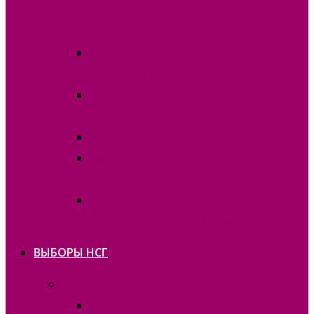
ГАГАУЗИИ (ГАГАУЗ ЕРИ) 30 июня
2019г.
Финансовые отчёты 2019 на должность
Главы Гагаузии
Списки избирателей ВЫБОРЫ 30 ИЮНЯ
2019
Итоги выборов 2019
Протоколы о результатах подсчета
голосов I тур (отсканированные)
Протоколы о результатах подсчета
голосов II тур (отсканированные)
ВЫБОРЫ НСГ
Выборы в НСГ 22 марта 2026г.
Постановления 2025-2026 гг.