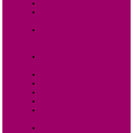
Явка на выборах 30 апреля 2023 года
Избирательные участки на выборах 30
апреля 2023 года
ПОСТАНОВЛЕНИЕ О назначении даты
выборов Главы (Башкана) Гагаузии 30
апреля 2023г.
Списки избирателей по участкам апрель
2023 года
Постановления
Постановления ОИС №1 Комрат
Постановления ОИС №2 Чадыр-Лунга
Постановления ОИС №3 Вулканешты
Кандидаты на выборах Главы Гагаузии 30
апреля 2023г.
Финансовые отчеты выборов 30 апреля