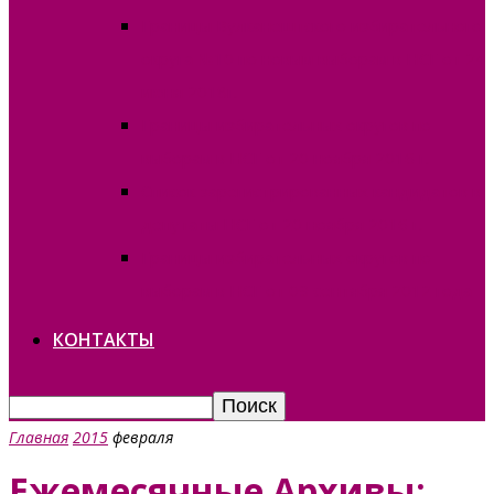
Границы Вулканештского избирательного
округа №10 по новым выборам в НСГ от 24
июня 2018г.
Границы избирательных округов по
выборам в НСГ от 20 ноября 2016 г.
Список зарегистрированных кандидатов в
депутаты НСГ от 20 ноября 2016 г.
Границы избирательных округов по
выборам в НСГ от 09 сентября 2012 года
КОНТАКТЫ
Главная
2015
февраля
Ежемесячные Архивы: