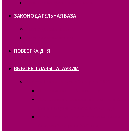
Политика конфиденциальности
ЗАКОНОДАТЕЛЬНАЯ БАЗА
Законодательство ATO
Законодательство РМ
ПОВЕСТКА ДНЯ
ВЫБОРЫ ГЛАВЫ ГАГАУЗИИ
Выборы Главы Гагаузии 30 апреля 2023г.
Протокола и спецбланки II тур
Протокола и специальные бланки, выборы
Главы Гагаузии 30 апреля 2023 года
Итоги первого тура голосования Главы
Гагаузии 30 апреля 2023 года