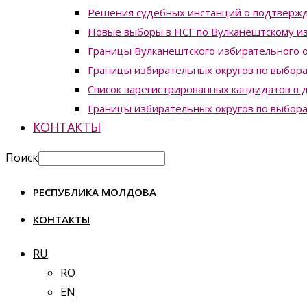
Решения судебных инстанций о подтвержд
Новые выборы в НСГ по Вулканештскому из
Границы Вулканештского избирательного о
Границы избирательных округов по выборам
Список зарегистрированных кандидатов в д
Границы избирательных округов по выборам
КОНТАКТЫ
Поиск
РЕСПУБЛИКА МОЛДОВА
КОНТАКТЫ
RU
RO
EN