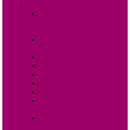
Выборы в НСГ 30 апреля 2023г.
Протокола и специальные бланки, выборы
депутатов в Народное Собрание Гагаузии
30 апреля 2023 года
Итоги голосования депутатов в НСГ 30
апреля 2023 года
О дате выборов в НСГ 30.04.2023г
Постановления
Постановления ОИС №1 Комрат
Постановления ОИС №3 Вулканешты
Кандидаты в НСГ 2023
Финансовые отчеты выборов 30 апреля
2023 года
Список избирателей на выборы 30 апреля
2023 года в НСГ