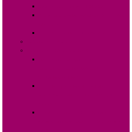
Явка на голосование 19.09.2021
Итоги голосования выборов 19 сентября
2021 года
Ход голосование 3 октября 2021 года
Выборы НСГ 16 мая 2021 г.
Выборы НСГ 20 ноября 2016г.
Протоколы о результатах подсчета
голосов повторных выборов
(отсканированные)
Решения судебных инстанций о
подтверждении законности результатов
выборов
Новые выборы в НСГ по Вулканештскому
избирательному округу №10 от 24 июня
2018г.