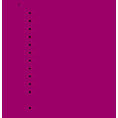
Выборы в НСГ 19 сентября 2021 г.
Постановления ЦИК Гагаузии
Кандидаты на пост депутата НСГ
Карта кандидатов по округам
Финансовые отчеты
Постановления ОИС №1
Постановления ОИС №2
Постановления ОИС №3
Протокола по округам
Границы избирательных участков 2021
Списки избирателей по участкам
Зарегистрированные наблюдатели на 19
сентября 2021
Статистика по выборам по выборам НСГ
19.09.2021 г.