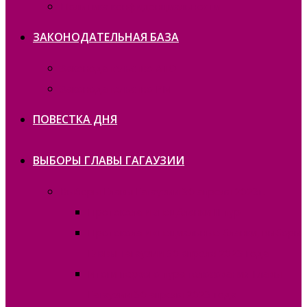
Политика конфиденциальности
ЗАКОНОДАТЕЛЬНАЯ БАЗА
Законодательство ATO
Законодательство РМ
ПОВЕСТКА ДНЯ
ВЫБОРЫ ГЛАВЫ ГАГАУЗИИ
Выборы Главы Гагаузии 30 апреля 2023г.
Протокола и спецбланки II тур
Протокола и специальные бланки, выборы
Главы Гагаузии 30 апреля 2023 года
Итоги первого тура голосования Главы
Гагаузии 30 апреля 2023 года