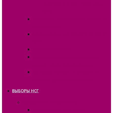
ГАГАУЗИИ (ГАГАУЗ ЕРИ) 30 июня
2019г.
Финансовые отчёты 2019 на должность
Главы Гагаузии
Списки избирателей ВЫБОРЫ 30 ИЮНЯ
2019
Итоги выборов 2019
Протоколы о результатах подсчета
голосов I тур (отсканированные)
Протоколы о результатах подсчета
голосов II тур (отсканированные)
ВЫБОРЫ НСГ
Выборы в НСГ 22 марта 2026г.
Постановления 2025-2026 гг.