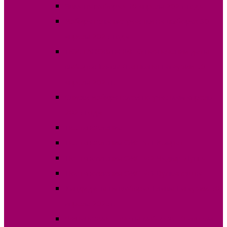
Явка на выборах 30 апреля 2023 года
Избирательные участки на выборах 30
апреля 2023 года
ПОСТАНОВЛЕНИЕ О назначении даты
выборов Главы (Башкана) Гагаузии 30
апреля 2023г.
Списки избирателей по участкам апрель
2023 года
Постановления
Постановления ОИС №1 Комрат
Постановления ОИС №2 Чадыр-Лунга
Постановления ОИС №3 Вулканешты
Кандидаты на выборах Главы Гагаузии 30
апреля 2023г.
Финансовые отчеты выборов 30 апреля