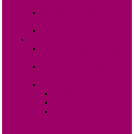
2023 года
Международные и национальные
наблюдатели
Видео лингвистической комиссии
Выборы Главы Гагаузии 30 июня 2019г.
ДОКУМЕНТЫ ДЛЯ ИНИЦИАТИВНОЙ
ГРУППЫ
ДОКУМЕНТЫ ДЛЯ РЕГИСТРАЦИИ
КАНДИДАТА
Итоги выборов 30.06.2019
ДЕКЛАРАЦИЯ КАНДИДАТОВ
Границы избирательных участков
ИНФОРМАЦИЯ ПО
ИЗБИРАТЕЛЬНЫМ УЧАСТКАМ ПО
ВЫБОРАМ ГЛАВЫ (БАШКАНА)