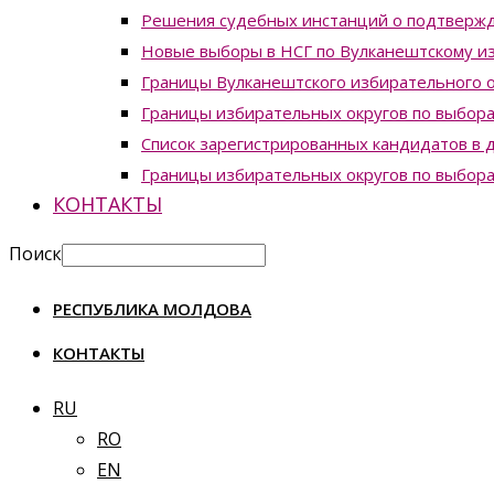
Решения судебных инстанций о подтвержд
Новые выборы в НСГ по Вулканештскому из
Границы Вулканештского избирательного о
Границы избирательных округов по выборам
Список зарегистрированных кандидатов в д
Границы избирательных округов по выборам
КОНТАКТЫ
Поиск
РЕСПУБЛИКА МОЛДОВА
КОНТАКТЫ
RU
RO
EN