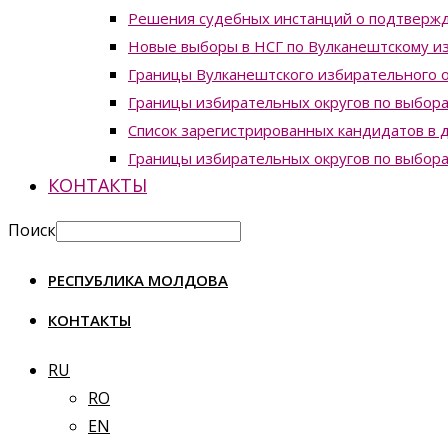
Решения судебных инстанций о подтвержд
Новые выборы в НСГ по Вулканештскому из
Границы Вулканештского избирательного о
Границы избирательных округов по выборам
Список зарегистрированных кандидатов в д
Границы избирательных округов по выборам
КОНТАКТЫ
Поиск
РЕСПУБЛИКА МОЛДОВА
КОНТАКТЫ
RU
RO
EN