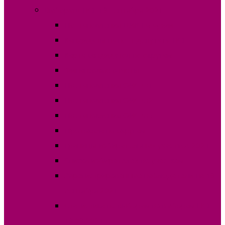
Выборы в НСГ 19 сентября 2021 г.
Постановления ЦИК Гагаузии
Кандидаты на пост депутата НСГ
Карта кандидатов по округам
Финансовые отчеты
Постановления ОИС №1
Постановления ОИС №2
Постановления ОИС №3
Протокола по округам
Границы избирательных участков 2021
Списки избирателей по участкам
Зарегистрированные наблюдатели на 19
сентября 2021
Статистика по выборам по выборам НСГ
19.09.2021 г.