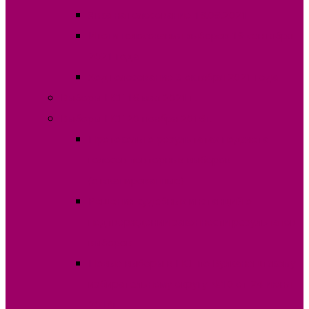
Явка на голосование 19.09.2021
Итоги голосования выборов 19 сентября
2021 года
Ход голосование 3 октября 2021 года
Выборы НСГ 16 мая 2021 г.
Выборы НСГ 20 ноября 2016г.
Протоколы о результатах подсчета
голосов повторных выборов
(отсканированные)
Решения судебных инстанций о
подтверждении законности результатов
выборов
Новые выборы в НСГ по Вулканештскому
избирательному округу №10 от 24 июня
2018г.