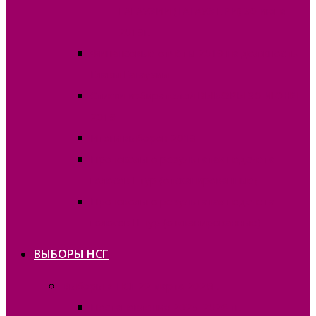
ГАГАУЗИИ (ГАГАУЗ ЕРИ) 30 июня
2019г.
Финансовые отчёты 2019 на должность
Главы Гагаузии
Списки избирателей ВЫБОРЫ 30 ИЮНЯ
2019
Итоги выборов 2019
Протоколы о результатах подсчета
голосов I тур (отсканированные)
Протоколы о результатах подсчета
голосов II тур (отсканированные)
ВЫБОРЫ НСГ
Выборы в НСГ 22 марта 2026г.
Постановления 2025-2026 гг.