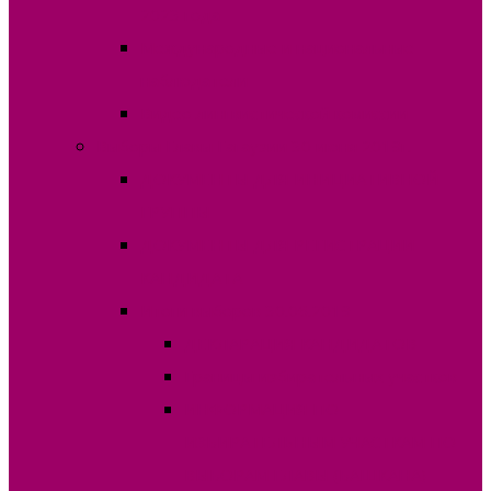
2023 года
Международные и национальные
наблюдатели
Видео лингвистической комиссии
Выборы Главы Гагаузии 30 июня 2019г.
ДОКУМЕНТЫ ДЛЯ ИНИЦИАТИВНОЙ
ГРУППЫ
ДОКУМЕНТЫ ДЛЯ РЕГИСТРАЦИИ
КАНДИДАТА
Итоги выборов 30.06.2019
ДЕКЛАРАЦИЯ КАНДИДАТОВ
Границы избирательных участков
ИНФОРМАЦИЯ ПО
ИЗБИРАТЕЛЬНЫМ УЧАСТКАМ ПО
ВЫБОРАМ ГЛАВЫ (БАШКАНА)