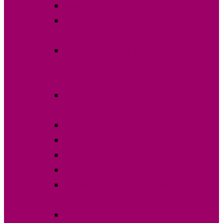
Явка на выборах 30 апреля 2023 года
Избирательные участки на выборах 30
апреля 2023 года
ПОСТАНОВЛЕНИЕ О назначении даты
выборов Главы (Башкана) Гагаузии 30
апреля 2023г.
Списки избирателей по участкам апрель
2023 года
Постановления
Постановления ОИС №1 Комрат
Постановления ОИС №2 Чадыр-Лунга
Постановления ОИС №3 Вулканешты
Кандидаты на выборах Главы Гагаузии 30
апреля 2023г.
Финансовые отчеты выборов 30 апреля