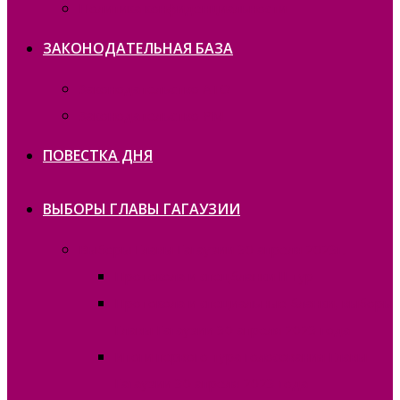
Политика конфиденциальности
ЗАКОНОДАТЕЛЬНАЯ БАЗА
Законодательство ATO
Законодательство РМ
ПОВЕСТКА ДНЯ
ВЫБОРЫ ГЛАВЫ ГАГАУЗИИ
Выборы Главы Гагаузии 30 апреля 2023г.
Протокола и спецбланки II тур
Протокола и специальные бланки, выборы
Главы Гагаузии 30 апреля 2023 года
Итоги первого тура голосования Главы
Гагаузии 30 апреля 2023 года