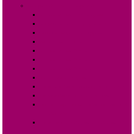
Выборы в НСГ 19 сентября 2021 г.
Постановления ЦИК Гагаузии
Кандидаты на пост депутата НСГ
Карта кандидатов по округам
Финансовые отчеты
Постановления ОИС №1
Постановления ОИС №2
Постановления ОИС №3
Протокола по округам
Границы избирательных участков 2021
Списки избирателей по участкам
Зарегистрированные наблюдатели на 19
сентября 2021
Статистика по выборам по выборам НСГ
19.09.2021 г.