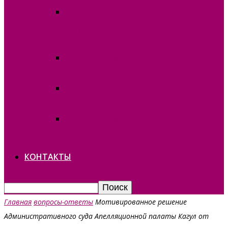
Границы Вулканештского избирательного
округа №10 по новым выборам в НСГ от 24
июня 2018г.
Границы избирательных округов по
выборам в НСГ от 20 ноября 2016 г.
Список зарегистрированных кандидатов в
депутаты НСГ от 20 ноября 2016 г.
Границы избирательных округов по
выборам в НСГ от 09 сентября 2012 года
КОНТАКТЫ
Главная
вопросы-ответы
Мотивированное решение
Административного суда Апелляционной палаты Кагул от