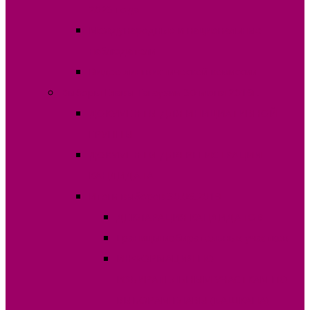
2023 года
Международные и национальные
наблюдатели
Видео лингвистической комиссии
Выборы Главы Гагаузии 30 июня 2019г.
ДОКУМЕНТЫ ДЛЯ ИНИЦИАТИВНОЙ
ГРУППЫ
ДОКУМЕНТЫ ДЛЯ РЕГИСТРАЦИИ
КАНДИДАТА
Итоги выборов 30.06.2019
ДЕКЛАРАЦИЯ КАНДИДАТОВ
Границы избирательных участков
ИНФОРМАЦИЯ ПО
ИЗБИРАТЕЛЬНЫМ УЧАСТКАМ ПО
ВЫБОРАМ ГЛАВЫ (БАШКАНА)