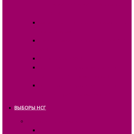
ГАГАУЗИИ (ГАГАУЗ ЕРИ) 30 июня
2019г.
Финансовые отчёты 2019 на должность
Главы Гагаузии
Списки избирателей ВЫБОРЫ 30 ИЮНЯ
2019
Итоги выборов 2019
Протоколы о результатах подсчета
голосов I тур (отсканированные)
Протоколы о результатах подсчета
голосов II тур (отсканированные)
ВЫБОРЫ НСГ
Выборы в НСГ 22 марта 2026г.
Постановления 2025-2026 гг.