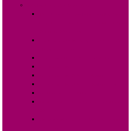
Выборы в НСГ 30 апреля 2023г.
Протокола и специальные бланки, выборы
депутатов в Народное Собрание Гагаузии
30 апреля 2023 года
Итоги голосования депутатов в НСГ 30
апреля 2023 года
О дате выборов в НСГ 30.04.2023г
Постановления
Постановления ОИС №1 Комрат
Постановления ОИС №3 Вулканешты
Кандидаты в НСГ 2023
Финансовые отчеты выборов 30 апреля
2023 года
Список избирателей на выборы 30 апреля
2023 года в НСГ