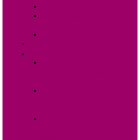
Явка на голосование 19.09.2021
Итоги голосования выборов 19 сентября
2021 года
Ход голосование 3 октября 2021 года
Выборы НСГ 16 мая 2021 г.
Выборы НСГ 20 ноября 2016г.
Протоколы о результатах подсчета
голосов повторных выборов
(отсканированные)
Решения судебных инстанций о
подтверждении законности результатов
выборов
Новые выборы в НСГ по Вулканештскому
избирательному округу №10 от 24 июня
2018г.