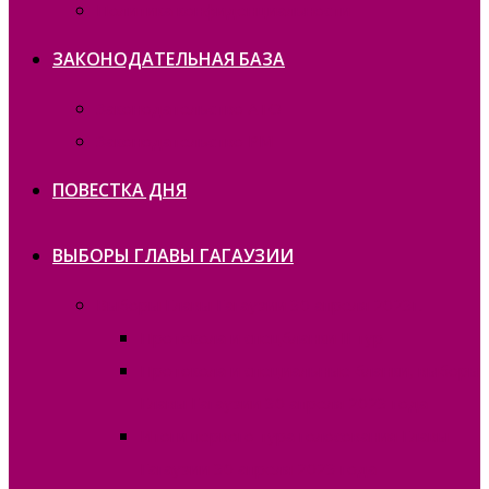
Политика конфиденциальности
ЗАКОНОДАТЕЛЬНАЯ БАЗА
Законодательство ATO
Законодательство РМ
ПОВЕСТКА ДНЯ
ВЫБОРЫ ГЛАВЫ ГАГАУЗИИ
Выборы Главы Гагаузии 30 апреля 2023г.
Протокола и спецбланки II тур
Протокола и специальные бланки, выборы
Главы Гагаузии 30 апреля 2023 года
Итоги первого тура голосования Главы
Гагаузии 30 апреля 2023 года