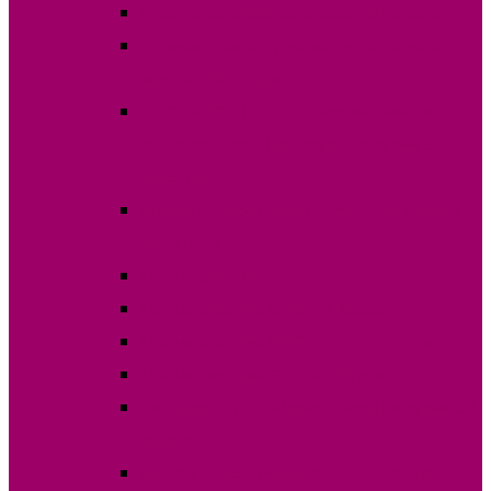
Явка на выборах 30 апреля 2023 года
Избирательные участки на выборах 30
апреля 2023 года
ПОСТАНОВЛЕНИЕ О назначении даты
выборов Главы (Башкана) Гагаузии 30
апреля 2023г.
Списки избирателей по участкам апрель
2023 года
Постановления
Постановления ОИС №1 Комрат
Постановления ОИС №2 Чадыр-Лунга
Постановления ОИС №3 Вулканешты
Кандидаты на выборах Главы Гагаузии 30
апреля 2023г.
Финансовые отчеты выборов 30 апреля