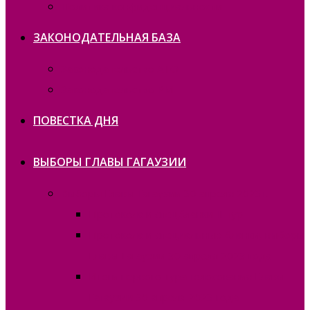
Политика конфиденциальности
ЗАКОНОДАТЕЛЬНАЯ БАЗА
Законодательство ATO
Законодательство РМ
ПОВЕСТКА ДНЯ
ВЫБОРЫ ГЛАВЫ ГАГАУЗИИ
Выборы Главы Гагаузии 30 апреля 2023г.
Протокола и спецбланки II тур
Протокола и специальные бланки, выборы
Главы Гагаузии 30 апреля 2023 года
Итоги первого тура голосования Главы
Гагаузии 30 апреля 2023 года