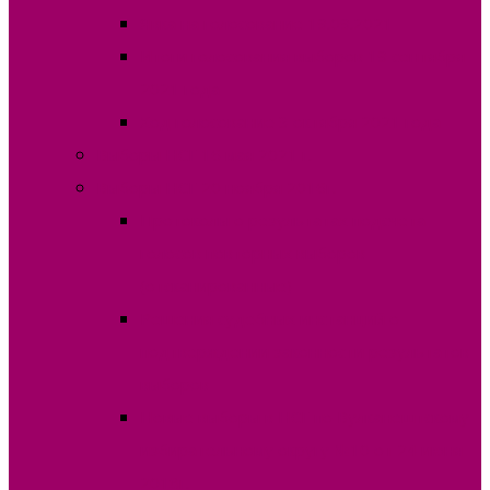
Явка на голосование 19.09.2021
Итоги голосования выборов 19 сентября
2021 года
Ход голосование 3 октября 2021 года
Выборы НСГ 16 мая 2021 г.
Выборы НСГ 20 ноября 2016г.
Протоколы о результатах подсчета
голосов повторных выборов
(отсканированные)
Решения судебных инстанций о
подтверждении законности результатов
выборов
Новые выборы в НСГ по Вулканештскому
избирательному округу №10 от 24 июня
2018г.