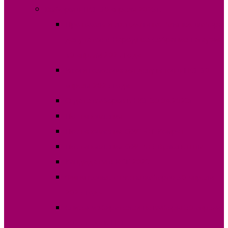
Выборы в НСГ 30 апреля 2023г.
Протокола и специальные бланки, выборы
депутатов в Народное Собрание Гагаузии
30 апреля 2023 года
Итоги голосования депутатов в НСГ 30
апреля 2023 года
О дате выборов в НСГ 30.04.2023г
Постановления
Постановления ОИС №1 Комрат
Постановления ОИС №3 Вулканешты
Кандидаты в НСГ 2023
Финансовые отчеты выборов 30 апреля
2023 года
Список избирателей на выборы 30 апреля
2023 года в НСГ