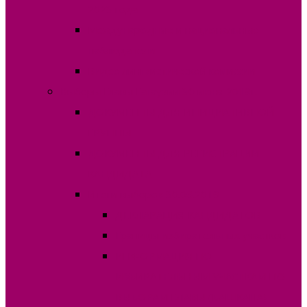
2023 года
Международные и национальные
наблюдатели
Видео лингвистической комиссии
Выборы Главы Гагаузии 30 июня 2019г.
ДОКУМЕНТЫ ДЛЯ ИНИЦИАТИВНОЙ
ГРУППЫ
ДОКУМЕНТЫ ДЛЯ РЕГИСТРАЦИИ
КАНДИДАТА
Итоги выборов 30.06.2019
ДЕКЛАРАЦИЯ КАНДИДАТОВ
Границы избирательных участков
ИНФОРМАЦИЯ ПО
ИЗБИРАТЕЛЬНЫМ УЧАСТКАМ ПО
ВЫБОРАМ ГЛАВЫ (БАШКАНА)