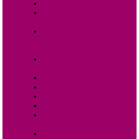
Явка на выборах 30 апреля 2023 года
Избирательные участки на выборах 30
апреля 2023 года
ПОСТАНОВЛЕНИЕ О назначении даты
выборов Главы (Башкана) Гагаузии 30
апреля 2023г.
Списки избирателей по участкам апрель
2023 года
Постановления
Постановления ОИС №1 Комрат
Постановления ОИС №2 Чадыр-Лунга
Постановления ОИС №3 Вулканешты
Кандидаты на выборах Главы Гагаузии 30
апреля 2023г.
Финансовые отчеты выборов 30 апреля