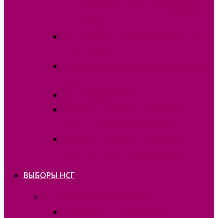
ГАГАУЗИИ (ГАГАУЗ ЕРИ) 30 июня
2019г.
Финансовые отчёты 2019 на должность
Главы Гагаузии
Списки избирателей ВЫБОРЫ 30 ИЮНЯ
2019
Итоги выборов 2019
Протоколы о результатах подсчета
голосов I тур (отсканированные)
Протоколы о результатах подсчета
голосов II тур (отсканированные)
ВЫБОРЫ НСГ
Выборы в НСГ 22 марта 2026г.
Постановления 2025-2026 гг.