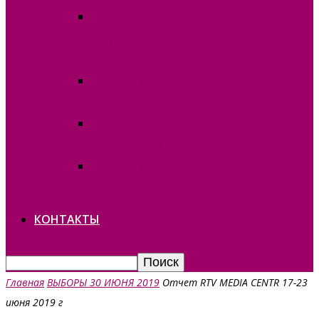
Границы Вулканештского избирательного
округа №10 по новым выборам в НСГ от 24
июня 2018г.
Границы избирательных округов по
выборам в НСГ от 20 ноября 2016 г.
Список зарегистрированных кандидатов в
депутаты НСГ от 20 ноября 2016 г.
Границы избирательных округов по
выборам в НСГ от 09 сентября 2012 года
КОНТАКТЫ
Главная
ВЫБОРЫ 30 ИЮНЯ 2019
Отчет RTV MEDIA CENTR 17-23
июня 2019 г