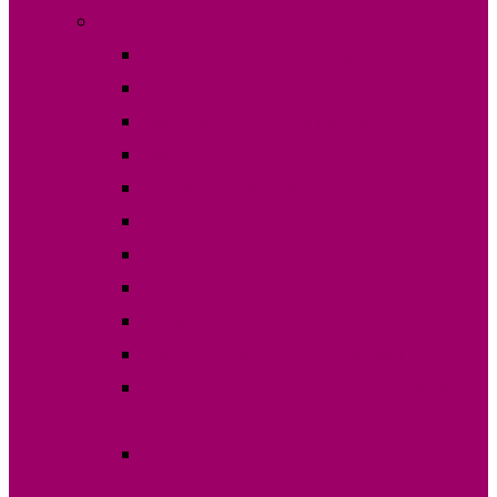
Выборы в НСГ 19 сентября 2021 г.
Постановления ЦИК Гагаузии
Кандидаты на пост депутата НСГ
Карта кандидатов по округам
Финансовые отчеты
Постановления ОИС №1
Постановления ОИС №2
Постановления ОИС №3
Протокола по округам
Границы избирательных участков 2021
Списки избирателей по участкам
Зарегистрированные наблюдатели на 19
сентября 2021
Статистика по выборам по выборам НСГ
19.09.2021 г.