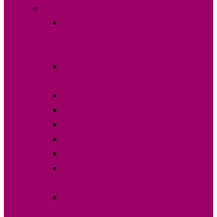
Выборы в НСГ 30 апреля 2023г.
Протокола и специальные бланки, выборы
депутатов в Народное Собрание Гагаузии
30 апреля 2023 года
Итоги голосования депутатов в НСГ 30
апреля 2023 года
О дате выборов в НСГ 30.04.2023г
Постановления
Постановления ОИС №1 Комрат
Постановления ОИС №3 Вулканешты
Кандидаты в НСГ 2023
Финансовые отчеты выборов 30 апреля
2023 года
Список избирателей на выборы 30 апреля
2023 года в НСГ