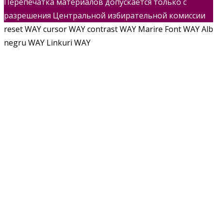
Перепечатка материалов допускается только с
разрешения Центральной избирательной комиссии
reset WAY
cursor WAY
contrast WAY
Marire Font WAY
Alb
negru WAY
Linkuri WAY