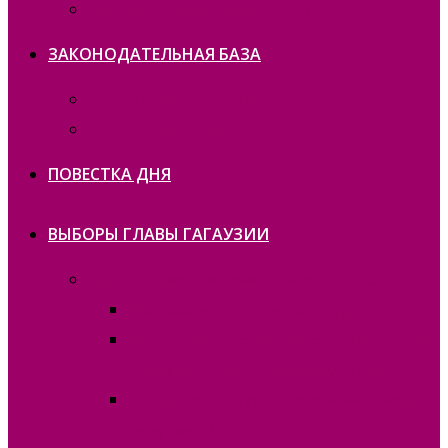
Политика конфиденциальности
ЗАКОНОДАТЕЛЬНАЯ БАЗА
Законодательство ATO
Законодательство РМ
ПОВЕСТКА ДНЯ
ВЫБОРЫ ГЛАВЫ ГАГАУЗИИ
Выборы Главы Гагаузии 30 апреля 2023г.
Протокола и спецбланки II тур
Протокола и специальные бланки, выборы
Главы Гагаузии 30 апреля 2023 года
Итоги первого тура голосования Главы
Гагаузии 30 апреля 2023 года