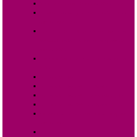
Явка на выборах 30 апреля 2023 года
Избирательные участки на выборах 30
апреля 2023 года
ПОСТАНОВЛЕНИЕ О назначении даты
выборов Главы (Башкана) Гагаузии 30
апреля 2023г.
Списки избирателей по участкам апрель
2023 года
Постановления
Постановления ОИС №1 Комрат
Постановления ОИС №2 Чадыр-Лунга
Постановления ОИС №3 Вулканешты
Кандидаты на выборах Главы Гагаузии 30
апреля 2023г.
Финансовые отчеты выборов 30 апреля