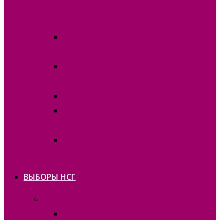
ГАГАУЗИИ (ГАГАУЗ ЕРИ) 30 июня
2019г.
Финансовые отчёты 2019 на должность
Главы Гагаузии
Списки избирателей ВЫБОРЫ 30 ИЮНЯ
2019
Итоги выборов 2019
Протоколы о результатах подсчета
голосов I тур (отсканированные)
Протоколы о результатах подсчета
голосов II тур (отсканированные)
ВЫБОРЫ НСГ
Выборы в НСГ 22 марта 2026г.
Постановления 2025-2026 гг.