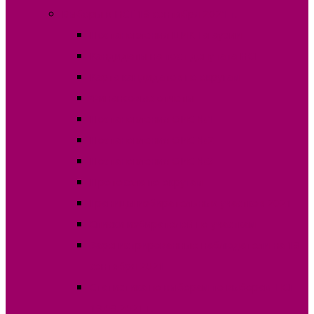
Выборы в НСГ 19 сентября 2021 г.
Постановления ЦИК Гагаузии
Кандидаты на пост депутата НСГ
Карта кандидатов по округам
Финансовые отчеты
Постановления ОИС №1
Постановления ОИС №2
Постановления ОИС №3
Протокола по округам
Границы избирательных участков 2021
Списки избирателей по участкам
Зарегистрированные наблюдатели на 19
сентября 2021
Статистика по выборам по выборам НСГ
19.09.2021 г.