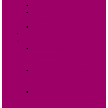
Явка на голосование 19.09.2021
Итоги голосования выборов 19 сентября
2021 года
Ход голосование 3 октября 2021 года
Выборы НСГ 16 мая 2021 г.
Выборы НСГ 20 ноября 2016г.
Протоколы о результатах подсчета
голосов повторных выборов
(отсканированные)
Решения судебных инстанций о
подтверждении законности результатов
выборов
Новые выборы в НСГ по Вулканештскому
избирательному округу №10 от 24 июня
2018г.