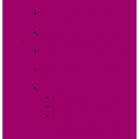
2023 года
Международные и национальные
наблюдатели
Видео лингвистической комиссии
Выборы Главы Гагаузии 30 июня 2019г.
ДОКУМЕНТЫ ДЛЯ ИНИЦИАТИВНОЙ
ГРУППЫ
ДОКУМЕНТЫ ДЛЯ РЕГИСТРАЦИИ
КАНДИДАТА
Итоги выборов 30.06.2019
ДЕКЛАРАЦИЯ КАНДИДАТОВ
Границы избирательных участков
ИНФОРМАЦИЯ ПО
ИЗБИРАТЕЛЬНЫМ УЧАСТКАМ ПО
ВЫБОРАМ ГЛАВЫ (БАШКАНА)