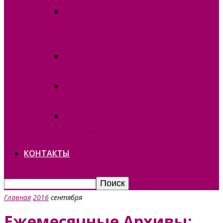
Границы Вулканештского избирательного
округа №10 по новым выборам в НСГ от 24
июня 2018г.
Границы избирательных округов по
выборам в НСГ от 20 ноября 2016 г.
Список зарегистрированных кандидатов в
депутаты НСГ от 20 ноября 2016 г.
Границы избирательных округов по
выборам в НСГ от 09 сентября 2012 года
КОНТАКТЫ
Главная
2016
сентября
Ежемесячные Архивы: