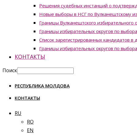
Решения судебных инстанций о подтвержд
Новые выборы в НСГ по Вулканештскому из
Границы Вулканештского избирательного о
Границы избирательных округов по выборам
Список зарегистрированных кандидатов в д
Границы избирательных округов по выборам
КОНТАКТЫ
Поиск
РЕСПУБЛИКА МОЛДОВА
КОНТАКТЫ
RU
RO
EN