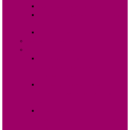
Явка на голосование 19.09.2021
Итоги голосования выборов 19 сентября
2021 года
Ход голосование 3 октября 2021 года
Выборы НСГ 16 мая 2021 г.
Выборы НСГ 20 ноября 2016г.
Протоколы о результатах подсчета
голосов повторных выборов
(отсканированные)
Решения судебных инстанций о
подтверждении законности результатов
выборов
Новые выборы в НСГ по Вулканештскому
избирательному округу №10 от 24 июня
2018г.