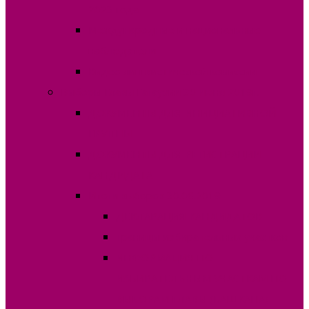
2023 года
Международные и национальные
наблюдатели
Видео лингвистической комиссии
Выборы Главы Гагаузии 30 июня 2019г.
ДОКУМЕНТЫ ДЛЯ ИНИЦИАТИВНОЙ
ГРУППЫ
ДОКУМЕНТЫ ДЛЯ РЕГИСТРАЦИИ
КАНДИДАТА
Итоги выборов 30.06.2019
ДЕКЛАРАЦИЯ КАНДИДАТОВ
Границы избирательных участков
ИНФОРМАЦИЯ ПО
ИЗБИРАТЕЛЬНЫМ УЧАСТКАМ ПО
ВЫБОРАМ ГЛАВЫ (БАШКАНА)