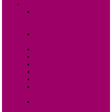
Выборы в НСГ 30 апреля 2023г.
Протокола и специальные бланки, выборы
депутатов в Народное Собрание Гагаузии
30 апреля 2023 года
Итоги голосования депутатов в НСГ 30
апреля 2023 года
О дате выборов в НСГ 30.04.2023г
Постановления
Постановления ОИС №1 Комрат
Постановления ОИС №3 Вулканешты
Кандидаты в НСГ 2023
Финансовые отчеты выборов 30 апреля
2023 года
Список избирателей на выборы 30 апреля
2023 года в НСГ