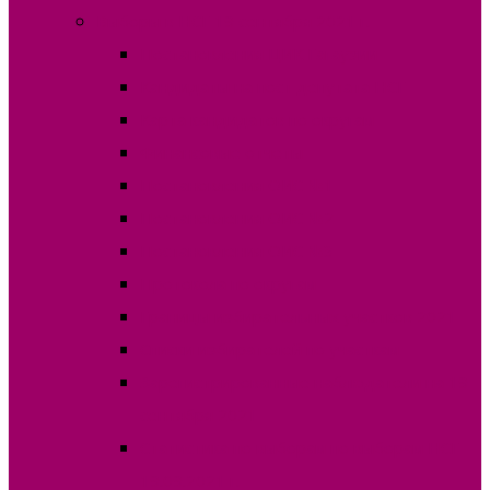
Выборы в НСГ 19 сентября 2021 г.
Постановления ЦИК Гагаузии
Кандидаты на пост депутата НСГ
Карта кандидатов по округам
Финансовые отчеты
Постановления ОИС №1
Постановления ОИС №2
Постановления ОИС №3
Протокола по округам
Границы избирательных участков 2021
Списки избирателей по участкам
Зарегистрированные наблюдатели на 19
сентября 2021
Статистика по выборам по выборам НСГ
19.09.2021 г.