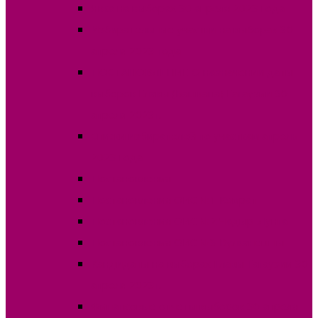
Явка на выборах 30 апреля 2023 года
Избирательные участки на выборах 30
апреля 2023 года
ПОСТАНОВЛЕНИЕ О назначении даты
выборов Главы (Башкана) Гагаузии 30
апреля 2023г.
Списки избирателей по участкам апрель
2023 года
Постановления
Постановления ОИС №1 Комрат
Постановления ОИС №2 Чадыр-Лунга
Постановления ОИС №3 Вулканешты
Кандидаты на выборах Главы Гагаузии 30
апреля 2023г.
Финансовые отчеты выборов 30 апреля