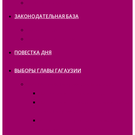
Политика конфиденциальности
ЗАКОНОДАТЕЛЬНАЯ БАЗА
Законодательство ATO
Законодательство РМ
ПОВЕСТКА ДНЯ
ВЫБОРЫ ГЛАВЫ ГАГАУЗИИ
Выборы Главы Гагаузии 30 апреля 2023г.
Протокола и спецбланки II тур
Протокола и специальные бланки, выборы
Главы Гагаузии 30 апреля 2023 года
Итоги первого тура голосования Главы
Гагаузии 30 апреля 2023 года